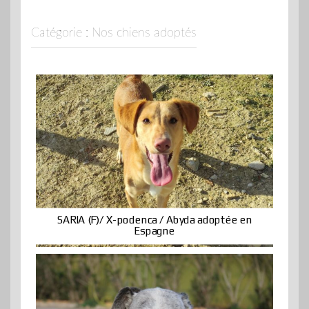
Catégorie :
Nos chiens adoptés
SARIA (F)/ X-podenca / Abyda adoptée en
Espagne