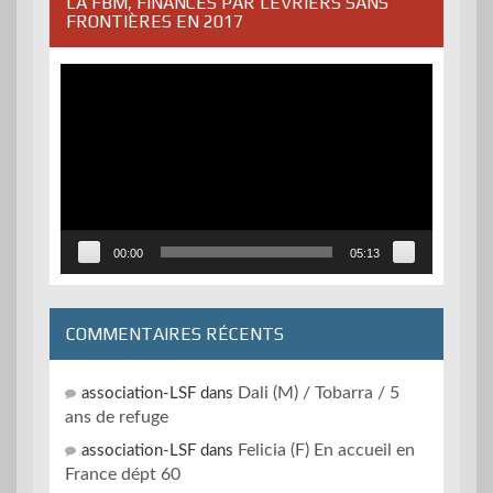
LA FBM, FINANCÉS PAR LÉVRIERS SANS
FRONTIÈRES EN 2017
Lecteur
vidéo
00:00
05:13
COMMENTAIRES RÉCENTS
Dali (M) / Tobarra / 5
association-LSF
dans
ans de refuge
Felicia (F) En accueil en
association-LSF
dans
France dépt 60