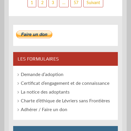
Navigation
1
2
3
…
57
Suivant
des
articles
LES FORMULAIRES
Demande d’adoption
Certificat d’engagement et de connaissance
La notice des adoptants
Charte d’éthique de Lévriers sans Frontières
Adhérer / Faire un don