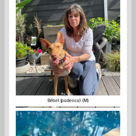
Bébel (podenco) (M)