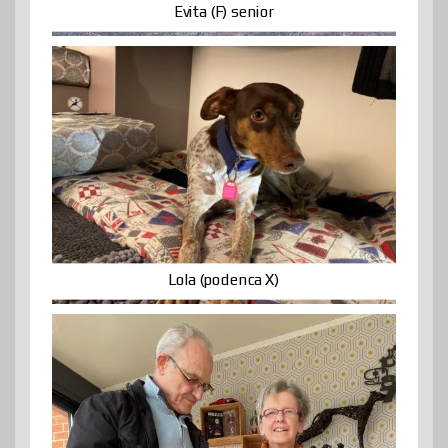
Evita (F) senior
Lola (podenca X)