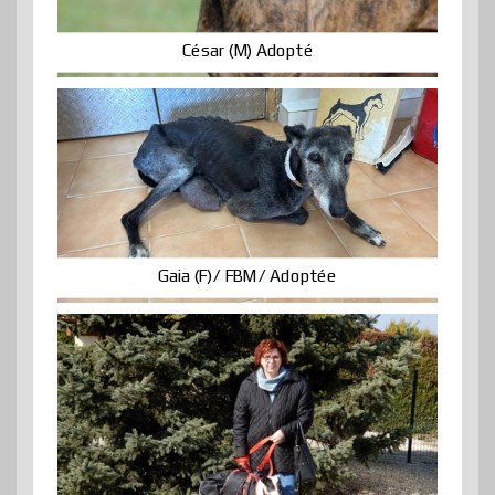
César (M) Adopté
Gaia (F)/ FBM / Adoptée