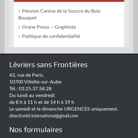
Pension Canine de la Source du Bois
Bouquet
Orane Preux – Graphiste
Politique de confidentialité
Lévriers sans Frontières
43, rue de Paris,
10700 Villette-sur-Aube
Tél.: 03.25.37.58.28
Du lundi au vendredi:
de 8 h à 11 h et de 14 h à 19 h
Le samedi et le dimanche URGENCES uniquement.
directionlsf.international@gmail.com
Nos formulaires