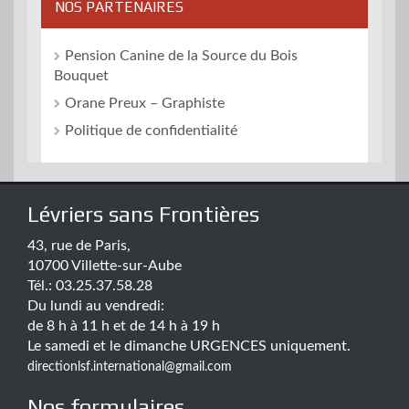
NOS PARTENAIRES
Pension Canine de la Source du Bois
Bouquet
Orane Preux – Graphiste
Politique de confidentialité
Lévriers sans Frontières
43, rue de Paris,
10700 Villette-sur-Aube
Tél.: 03.25.37.58.28
Du lundi au vendredi:
de 8 h à 11 h et de 14 h à 19 h
Le samedi et le dimanche URGENCES uniquement.
directionlsf.international@gmail.com
Nos formulaires