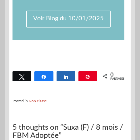
Voir Blog du 10/01/2025
0
Tweetez
Partagez
Partagez
Épingle
PARTAGES
Posted in
Non classé
5 thoughts on “Suxa (F) / 8 mois /
FBM Adoptée”