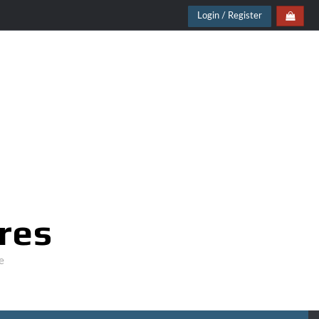
Login / Register
res
e