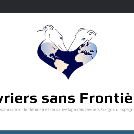
vriers sans Frontiè
Association de défense et de sauvetage des lévriers Galgos d'Espagn