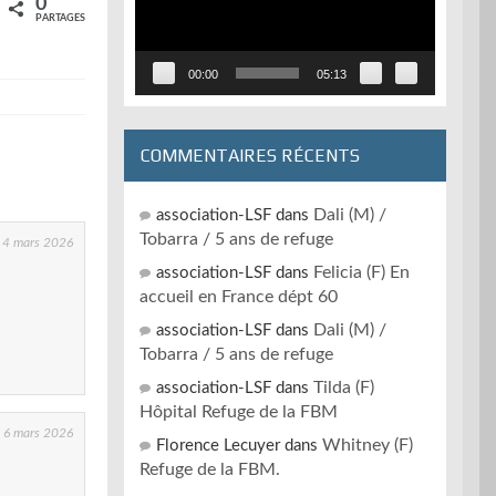
0
PARTAGES
00:00
05:13
COMMENTAIRES RÉCENTS
Dali (M) /
association-LSF
dans
Tobarra / 5 ans de refuge
4 mars 2026
Felicia (F) En
association-LSF
dans
accueil en France dépt 60
Dali (M) /
association-LSF
dans
Tobarra / 5 ans de refuge
Tilda (F)
association-LSF
dans
Hôpital Refuge de la FBM
6 mars 2026
Whitney (F)
Florence Lecuyer
dans
Refuge de la FBM.