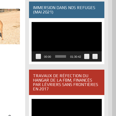
IMMERSION DANS NOS REFUGES
(MAI 2021)
Lecteur
vidéo
00:00
01:30:42
TRAVAUX DE RÉFECTION DU
HANGAR DE LA FBM, FINANCÉS
PAR LÉVRIERS SANS FRONTIÈRES
EN 2017
Lecteur
vidéo