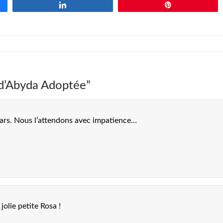
Partagez
Épingle
 d’Abyda Adoptée”
mars. Nous l’attendons avec impatience…
olie petite Rosa !