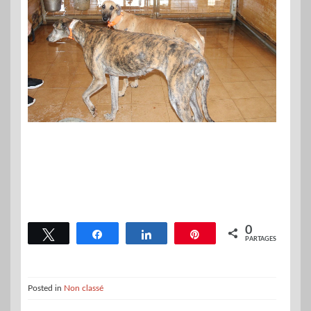
0
Tweetez
Partagez
Partagez
Épingle
PARTAGES
Posted in
Non classé