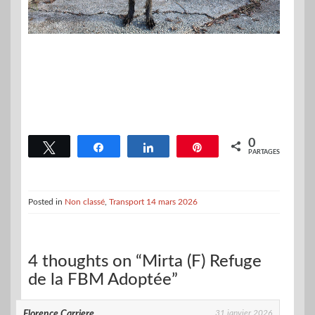
0
Tweetez
Partagez
Partagez
Épingle
PARTAGES
Posted in
Non classé
,
Transport 14 mars 2026
4 thoughts on “Mirta (F) Refuge
de la FBM Adoptée”
31 janvier 2026
Florence Carriere