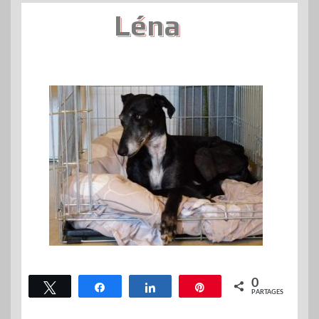
Léna
0
Tweetez
Partagez
Partagez
Épingle
PARTAGES