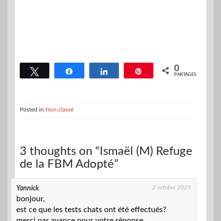
0
Tweetez
Partagez
Partagez
Épingle
PARTAGES
Posted in
Non classé
3 thoughts on “Ismaël (M) Refuge
de la FBM Adopté”
2 octobre 2025
Yannick
bonjour,
est ce que les tests chats ont été effectués?
merci par avance pour votre réponse .