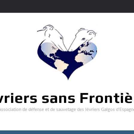
vriers sans Frontiè
Association de défense et de sauvetage des lévriers Galgos d'Espagn