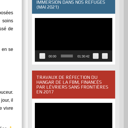
IMMERSION DANS NOS REFUGES
(MAI 2021)
 posées
, soins
Lecteur
vidéo
essé de
s en se
00:00
01:30:42
TRAVAUX DE RÉFECTION DU
HANGAR DE LA FBM, FINANCÉS
PAR LÉVRIERS SANS FRONTIÈRES
EN 2017
ouceur.
our, il
Lecteur
e vivre
vidéo