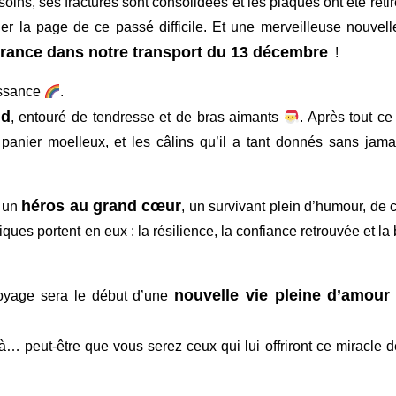
oins, ses fractures sont consolidées et les plaques ont été reti
urner la page de ce passé difficile. Et une merveilleuse nouvel
France dans notre transport du 13 décembre
!
issance
.
ud
, entouré de tendresse et de bras aimants
. Après tout ce 
n panier moelleux, et les câlins qu’il a tant donnés sans jama
héros au grand cœur
t un
, un survivant plein d’humour, de
iques portent en eux : la résilience, la confiance retrouvée et la
nouvelle vie pleine d’amour
oyage sera le début d’une
jà… peut-être que vous serez ceux qui lui offriront ce miracle 