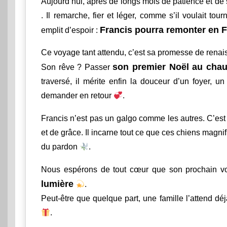
Aujourd’hui, après de longs mois de patience et de s
. Il remarche, fier et léger, comme s’il voulait to
Francis pourra remonter en 
emplit d’espoir :
Ce voyage tant attendu, c’est sa promesse de rena
son premier Noël au cha
Son rêve ? Passer
traversé, il mérite enfin la douceur d’un foyer, u
demander en retour
.
Francis n’est pas un galgo comme les autres. C’es
et de grâce. Il incarne tout ce que ces chiens magnif
du pardon
.
Nous espérons de tout cœur que son prochain v
lumière
.
Peut-être que quelque part, une famille l’attend dé
.