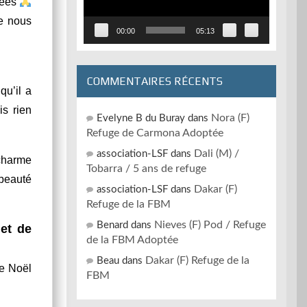
rées
le nous
00:00
05:13
COMMENTAIRES RÉCENTS
qu’il a
is rien
Nora (F)
Evelyne B du Buray
dans
Refuge de Carmona Adoptée
Dali (M) /
association-LSF
dans
 charme
Tobarra / 5 ans de refuge
 beauté
Dakar (F)
association-LSF
dans
Refuge de la FBM
Nieves (F) Pod / Refuge
Benard
dans
 et de
de la FBM Adoptée
Dakar (F) Refuge de la
Beau
dans
de Noël
FBM