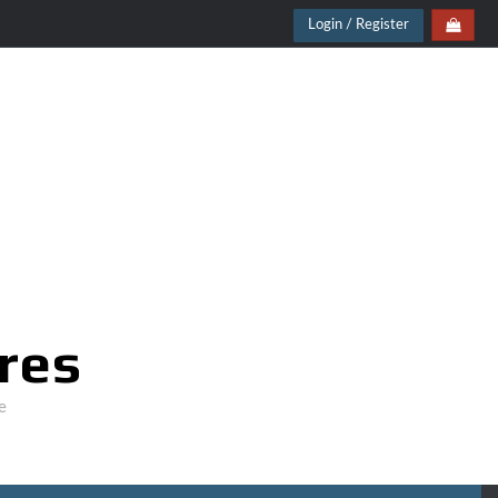
Login / Register
res
e