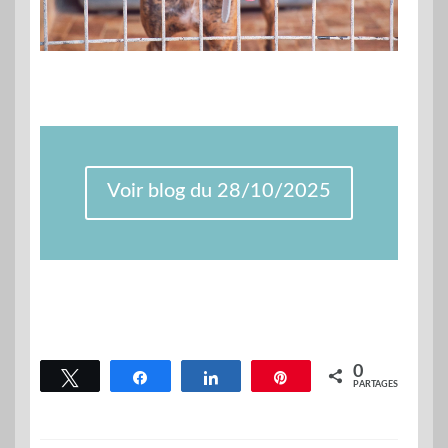
Voir blog du 28/10/2025
0
Tweetez
Partagez
Partagez
Épingle
PARTAGES