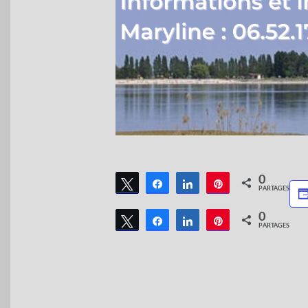
0
Tweetez
Partagez
Partagez
Épingle
PARTAGES
0
Tweetez
Partagez
Partagez
Épingle
PARTAGES