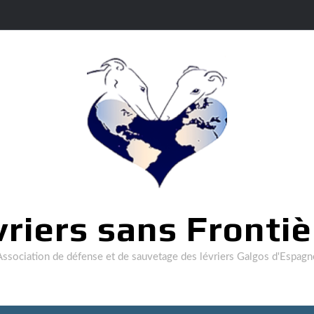
vriers sans Frontiè
Association de défense et de sauvetage des lévriers Galgos d'Espagn