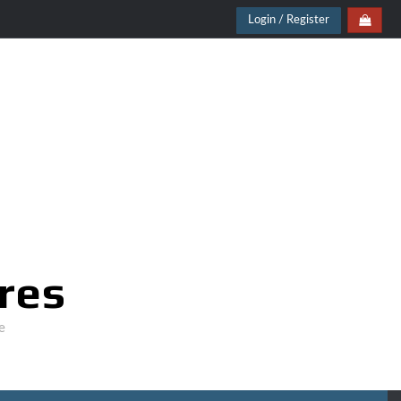
Login / Register
res
e