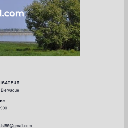
ISATEUR
 Blervaque
one
1900
e.lsf55@gmail.com