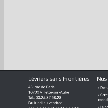
Lévriers sans Frontières
Nos 
43, rue de Paris,
Dema
10700 Villette-sur-Aube
Certi
Tél.: 03.25.37.58.28
connai
Du lundi au vendredi:
La n