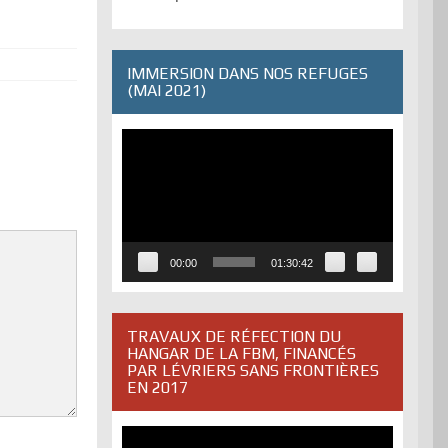
IMMERSION DANS NOS REFUGES
(MAI 2021)
Lecteur
vidéo
00:00
01:30:42
TRAVAUX DE RÉFECTION DU
HANGAR DE LA FBM, FINANCÉS
PAR LÉVRIERS SANS FRONTIÈRES
EN 2017
Lecteur