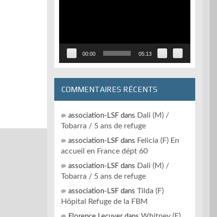
vidéo
00:00
05:13
COMMENTAIRES RÉCENTS
Dali (M) /
association-LSF
dans
Tobarra / 5 ans de refuge
Felicia (F) En
association-LSF
dans
accueil en France dépt 60
Dali (M) /
association-LSF
dans
Tobarra / 5 ans de refuge
Tilda (F)
association-LSF
dans
Hôpital Refuge de la FBM
Whitney (F)
Florence Lecuyer
dans