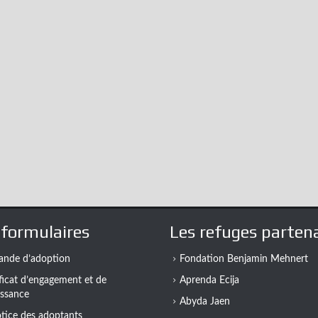
formulaires
Les refuges partena
nde d’adoption
Fondation Benjamin Mehnert
ficat d’engagement et de
Aprenda Ecija
ssance
Abyda Jaen
otice des adoptants