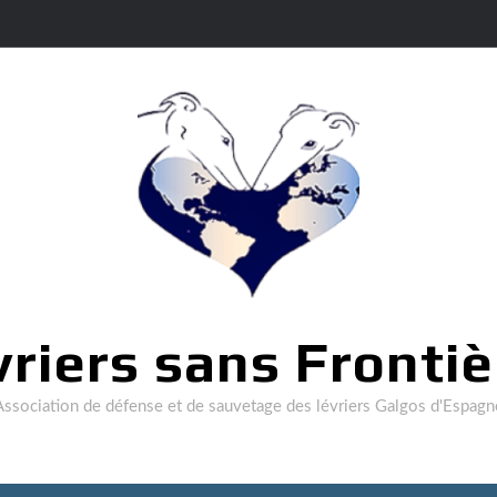
vriers sans Frontiè
Association de défense et de sauvetage des lévriers Galgos d'Espagn