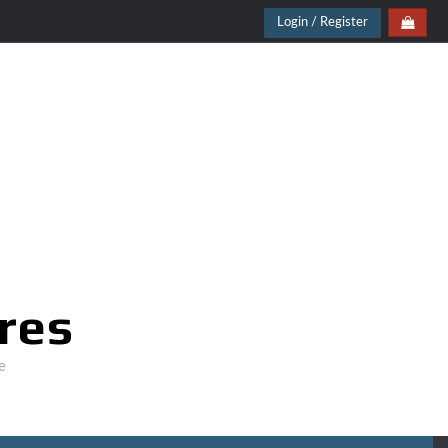
Login / Register
res
e