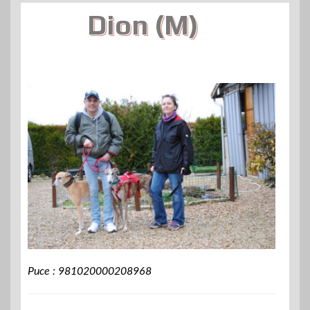
Dion (M)
Puce : 981020000208968