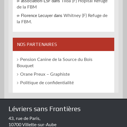
Tilda (F) Hôpital Refuge
association-LSF
dans
de la FBM
Whitney (F) Refuge de
Florence Lecuyer
dans
la FBM.
NOS PARTENAIRES
Pension Canine de la Source du Bois
Bouquet
Orane Preux – Graphiste
Politique de confidentialité
Lévriers sans Frontières
43, rue de Paris,
10700 Villette-sur-Aube