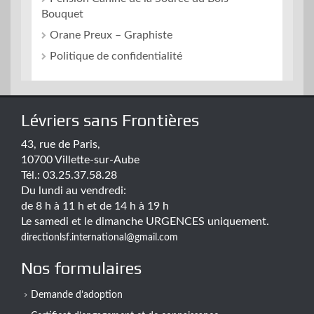
Bouquet
Orane Preux – Graphiste
Politique de confidentialité
Lévriers sans Frontières
43, rue de Paris,
10700 Villette-sur-Aube
Tél.: 03.25.37.58.28
Du lundi au vendredi:
de 8 h à 11 h et de 14 h à 19 h
Le samedi et le dimanche URGENCES uniquement.
directionlsf.international@gmail.com
Nos formulaires
Demande d’adoption