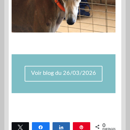
Voir blog du 26/03/2026
0
Tweetez
Partagez
Partagez
Épingle
PARTAGES