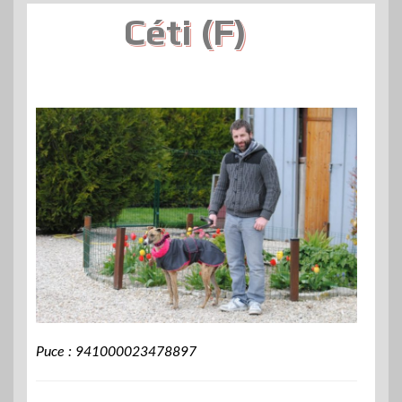
Céti (F)
Puce : 941000023478897