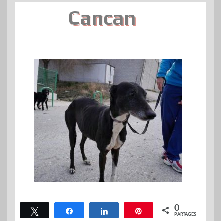
Cancan
0
Tweetez
Partagez
Partagez
Épingle
PARTAGES