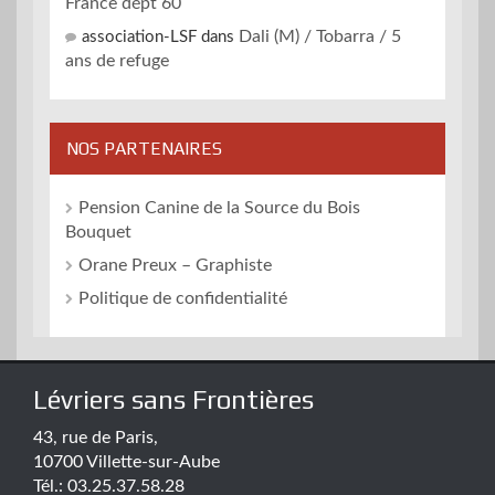
France dépt 60
Dali (M) / Tobarra / 5
association-LSF
dans
ans de refuge
NOS PARTENAIRES
Pension Canine de la Source du Bois
Bouquet
Orane Preux – Graphiste
Politique de confidentialité
Lévriers sans Frontières
43, rue de Paris,
10700 Villette-sur-Aube
Tél.: 03.25.37.58.28