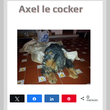
Axel le cocker
0
Tweetez
Partagez
Partagez
Épingle
PARTAGES