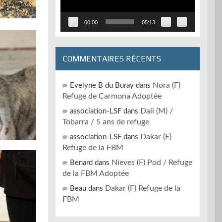
00:00
05:13
COMMENTAIRES RÉCENTS
Nora (F)
Evelyne B du Buray
dans
Refuge de Carmona Adoptée
Dali (M) /
association-LSF
dans
Tobarra / 5 ans de refuge
Dakar (F)
association-LSF
dans
Refuge de la FBM
Nieves (F) Pod / Refuge
Benard
dans
de la FBM Adoptée
Dakar (F) Refuge de la
Beau
dans
FBM