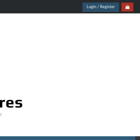
Login / Register
res
e