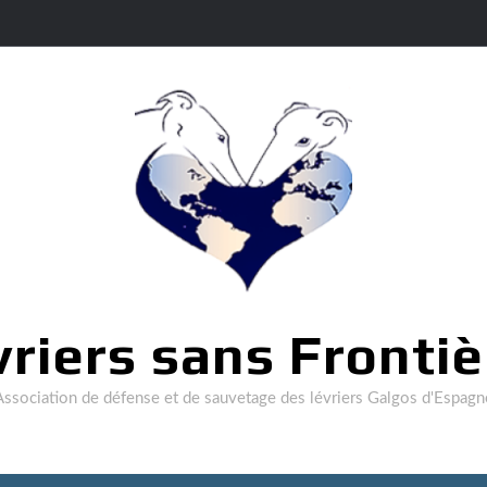
vriers sans Frontiè
Association de défense et de sauvetage des lévriers Galgos d'Espagn