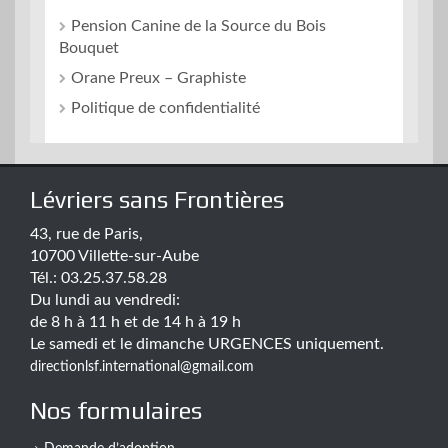
Pension Canine de la Source du Bois
Bouquet
Orane Preux – Graphiste
Politique de confidentialité
Lévriers sans Frontières
43, rue de Paris,
10700 Villette-sur-Aube
Tél.: 03.25.37.58.28
Du lundi au vendredi:
de 8 h à 11 h et de 14 h à 19 h
Le samedi et le dimanche URGENCES uniquement.
directionlsf.international@gmail.com
Nos formulaires