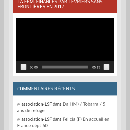
LA FBM, FINANCÉS PAR LÉVRIERS SANS
FRONTIÈRES EN 2017
Lecteur
vidéo
00:00
05:13
COMMENTAIRES RÉCENTS
Dali (M) / Tobarra / 5
association-LSF
dans
ans de refuge
Felicia (F) En accueil en
association-LSF
dans
France dépt 60